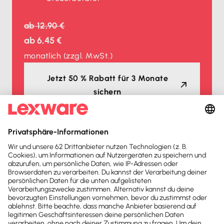
ab
12,90 €
ab
6,45 €
monatlich
(zzgl. MwSt.)
Jetzt 50 % Rabatt für 3 Monate
sichern
Auszeichnungen
Lexware Office ist mehrfacher
Testsieger
2026
2025
Buchhaltungssoftware
Buchhaltungssoftware
Testsieger
Testsieger