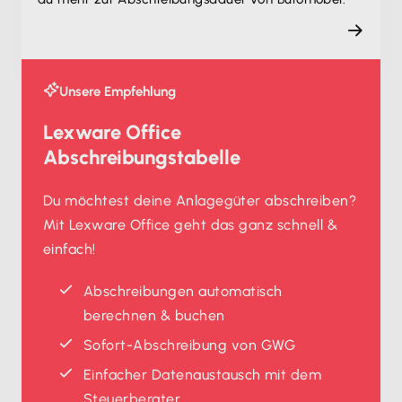
Unsere Empfehlung
Lexware Office
Abschreibungstabelle
Du möchtest deine Anlagegüter abschreiben?
Mit Lexware Office geht das ganz schnell &
einfach!
Abschreibungen automatisch
berechnen & buchen
Sofort-Abschreibung von GWG
Einfacher Datenaustausch mit dem
Steuerberater