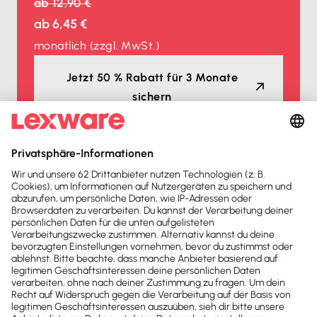
ab
12,90 €
ab
6,45 €
monatlich
(zzgl. MwSt.)
Jetzt 50 % Rabatt für 3 Monate
sichern
Auszeichnungen
Lexware Office ist mehrfacher
Testsieger
2026
2025
Buchhaltungssoftware
Buchhaltungssoftware
Testsieger
Testsieger