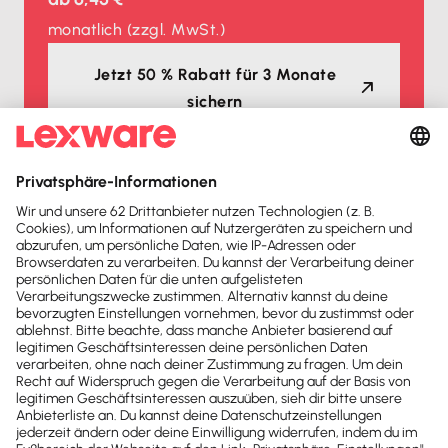
monatlich
(zzgl. MwSt.)
Jetzt 50 % Rabatt für 3 Monate
sichern
Auszeichnungen
Lexware Office ist mehrfacher
Testsieger
2026
2025
Buchhaltungssoftware
Buchhaltungssoftware
Testsieger
Testsieger