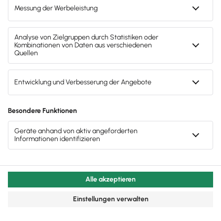
Buchhaltung & Finanzen
Mobile-Payment-Lösungen: 5 Anbieter für
KMU im Überblick
Mobile Payment – also das Bezahlen unter
Einbeziehung eines mobilen Endgeräts – kann
Kleinunternehmen dabei helfen, ein neues Ge…
Lesezeit 7 Minuten