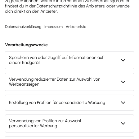
Hinweis: Gendergerechte Sprache ist uns wichtig. Daher verwenden
wir auf diesem Portal, wann immer möglich, genderneutrale
Bezeichnungen. Daneben weichen wir auf das generische Maskulinum
aus. Hiermit sind ausdrücklich alle Geschlechter (m/w/d) mitgemeint.
Diese Vorgehensweise hat lediglich redaktionelle Gründe und
beinhaltet keinerlei Wertung.
Fachartikel & News
Noch mehr zum Thema
Digitalisierung
Alle Artikel zum Thema anzeigen