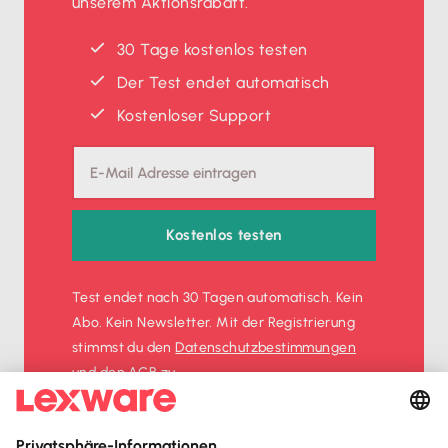
unserem Aktionsrabatt.
30 Tage kostenlos testen
Der Test endet automatisch
Kostenloser Support
Kostenlos testen
Test endet nach 30 Tagen automatisch. Kein
Abo. Kein Newsletter. Mit der Registrierung
stimmst du den
Datenschutz­bestimmungen
und den
AGB
zu.
Sofort
50%
sparen