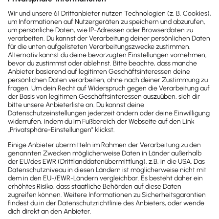
Newsletter
Brandheiße
News direkt in
dein Postfach
Möchtest du zukünftig
wichtige News zu
Gesetzesänderungen,
hilfreiche Praxis-Tipps und
kostenlose Tools für
Unternehmen erhalten?
Dann abonniere unseren