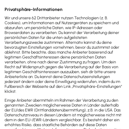
Buchhaltung & Finanzen
Energie­einsparverordnung: Maßnahmen für
Unternehmen
Energie­einsparverordnung verpflichtet Firmen zur
Energie­ersparnis. Jetzt lesen, was gilt.
Lesezeit 4 Minuten