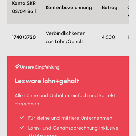
Konto SKR
Kontenbezeichnung
Betrag
03/
03/04 Soll
Ha
Verbindlichkeiten
1740/3720
4.500
120
aus Lohn/Gehalt
Unsere Empfehlung
Lexware lohn+gehalt
Alle Löhne und Gehälter einfach und korrekt
abrechnen
Für kleine und mittlere Unternehmen
Lohn- und Gehaltsabrechnung inklusive