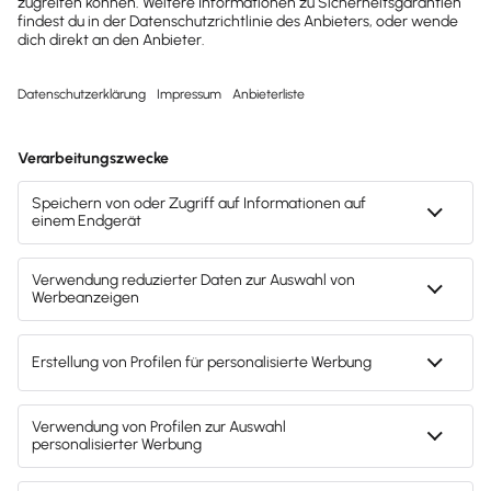
Mitarbeiter & Gehalt
Elektronische Entgeltunterlagen: Jetzt
Pflichtregeln
Seit 01.2022 müssen Entgeltunterlagen elektronisch
vorgehalten werden. Die Sozialversicherungs-
Spitzenorg. liefern nun detail. Regeln.
Lesezeit 5 Minuten