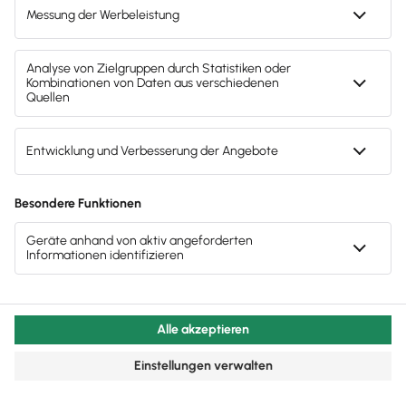
Jetzt Lexware Office
erleben
Teste den kompletten Funktionsumfang
von Lexware Office 30 Tage lang
kostenlos. Oder du entscheidest dich
direkt für deine Lexware Office Version
und sparst beim sofortigen Kauf mit
unserem Aktionsrabatt.
30 Tage kostenlos testen
Der Test endet automatisch
Kostenloser Support