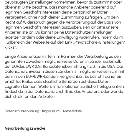
Newsletter
Brandheiße
News direkt in
dein Postfach
Möchtest du zukünftig
wichtige News zu
Gesetzesänderungen,
hilfreiche Praxis-Tipps und
kostenlose Tools für
Unternehmen erhalten?
Dann abonniere unseren
Newsletter.
Jetzt anmelden