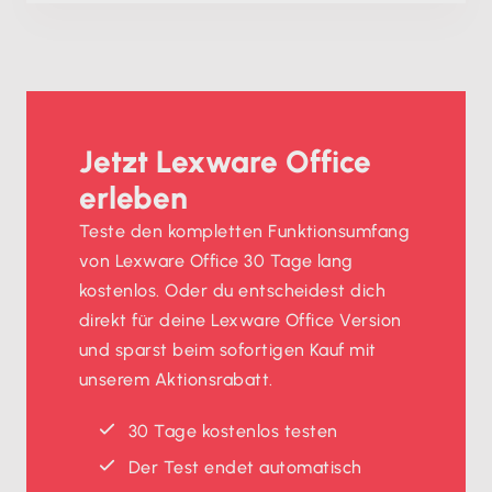
Jetzt Lexware Office
erleben
Teste den kompletten Funktionsumfang
von Lexware Office 30 Tage lang
kostenlos. Oder du entscheidest dich
direkt für deine Lexware Office Version
und sparst beim sofortigen Kauf mit
unserem Aktionsrabatt.
30 Tage kostenlos testen
Der Test endet automatisch