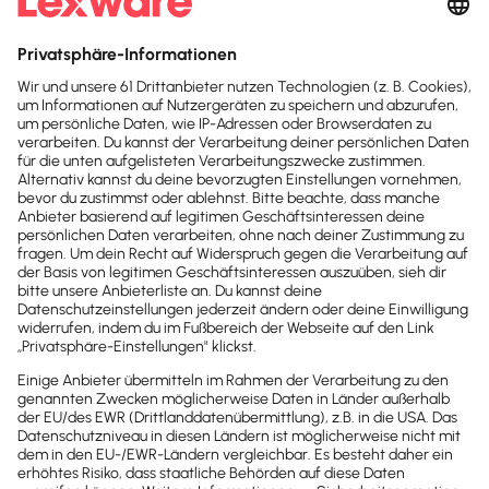
Personalmanagement
Hinweis: Gendergerechte Sprache ist uns wichtig. Daher verwenden
wir auf diesem Portal, wann immer möglich, genderneutrale
Bezeichnungen. Daneben weichen wir auf das generische Maskulinum
aus. Hiermit sind ausdrücklich alle Geschlechter (m/w/d) mitgemeint.
Diese Vorgehensweise hat lediglich redaktionelle Gründe und
beinhaltet keinerlei Wertung.
Fachartikel & News
Noch mehr zum Thema
Mitarbeiter & Gehalt
Alle Artikel zum Thema anzeigen