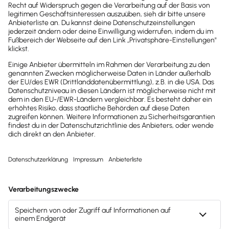
Brandheiße
News direkt in
dein Postfach
Möchtest du zukünftig
wichtige News zu
Gesetzesänderungen,
hilfreiche Praxis-Tipps und
kostenlose Tools für
Unternehmen erhalten?
Dann abonniere unseren
Newsletter.
Jetzt anmelden