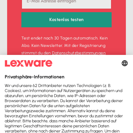
Kostenlos testen
Test endet nach 30 Tagen automatisch. Kein
Abo. Kein Newsletter. Mit der Registrierung
stimmst du den
Datenschutz­bestimmungen
und den
AGB
zu.
Sofort
50%
sparen
Newsletter