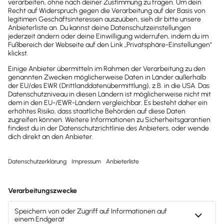
Brandheiße
News direkt in
dein Postfach
Möchtest du zukünftig
wichtige News zu
Gesetzesänderungen,
hilfreiche Praxis-Tipps und
kostenlose Tools für
Unternehmen erhalten?
Dann abonniere unseren
Newsletter.
Jetzt anmelden