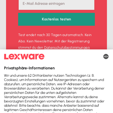
Kostenlos testen
Test endet nach 30 Tagen automatisch. Kein
Abo. Kein Newsletter. Mit der Registrierung
stimmst du den
Datenschutz­bestimmungen
und den
AGB
zu.
Sofort
50%
sparen
Newsletter