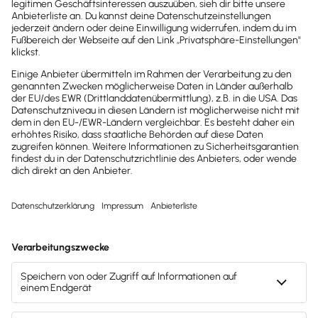
News direkt in
dein Postfach
Möchtest du zukünftig
wichtige News zu
Gesetzesänderungen,
hilfreiche Praxis-Tipps und
kostenlose Tools für
Unternehmen erhalten?
Dann abonniere unseren
Newsletter.
Jetzt anmelden