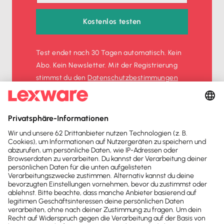
Kostenlos testen
Test endet nach 30 Tagen automatisch. Kein
Abo. Kein Newsletter. Mit der Registrierung
stimmst du den
Datenschutz­bestimmungen
und den
AGB
zu.
Sofort
50%
sparen
Newsletter
Brandheiße