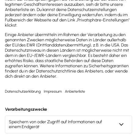
Brandheiße
News direkt in
dein Postfach
Möchtest du zukünftig
wichtige News zu
Gesetzesänderungen,
hilfreiche Praxis-Tipps und
kostenlose Tools für
Unternehmen erhalten?
Dann abonniere unseren
Newsletter.
Jetzt anmelden