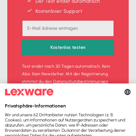
Der Test endet automatisch
Kostenloser Support
Kostenlos testen
Test endet nach 30 Tagen automatisch. Kein
Abo. Kein Newsletter. Mit der Registrierung
stimmst du den
Datenschutz­bestimmungen
und den
AGB
zu.
Sofort
50%
sparen