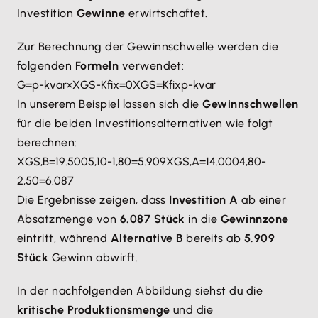
Investition
Gewinne
erwirtschaftet.
Zur Berechnung der Gewinnschwelle werden die
folgenden
Formeln
verwendet:
G
=
p
-
k
var
×
X
GS
-
K
fix
=
0
X
GS
=
K
fix
p
-
k
var
In unserem Beispiel lassen sich die
Gewinnschwellen
für die beiden Investitionsalternativen wie folgt
berechnen:
X
GS
,
B
=
19.500
5,10
-
1,80
=
5.909
X
GS
,
A
=
14.000
4,80
-
2,50
=
6.087
Die Ergebnisse zeigen, dass
Investition A
ab einer
Absatzmenge von
6.087 Stück
in die
Gewinnzone
eintritt, während
Alternative B
bereits ab
5.909
Stück
Gewinn abwirft.
In der nachfolgenden Abbildung siehst du die
kritische Produktionsmenge
und die