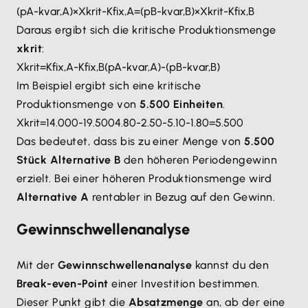
(
p
A
-
k
var
,
A
)
×
X
krit
-
K
fix
,
A
=
(
p
B
-
k
var
,
B
)
×
X
krit
-
K
fix
,
B
Daraus ergibt sich die kritische Produktionsmenge
xkrit
:
X
krit
=
K
fix
,
A
-
K
fix
,
B
(
p
A
-
k
var
,
A
)
-
(
p
B
-
k
var
,
B
)
Im Beispiel ergibt sich eine kritische
Produktionsmenge von
5.500 Einheiten
.
X
krit
=
14.000
-
19.500
4.80
-
2.50
-
5.10
-
1.80
=
5.500
Das bedeutet, dass bis zu einer Menge von
5.500
Stück Alternative B
den höheren Periodengewinn
erzielt. Bei einer höheren Produktionsmenge wird
Alternative A
rentabler in Bezug auf den Gewinn.
Gewinnschwellenanalyse
Mit der
Gewinnschwellenanalyse
kannst du den
Break-even-Point
einer Investition bestimmen.
Dieser Punkt gibt die
Absatzmenge
an, ab der eine