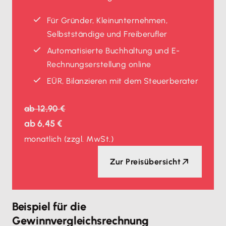
Für Gründer, Kleinunternehmen,
Selbstständige und Freiberufler
Automatisierte Buchhaltung und E-
Rechnungserstellung online
EÜR, Bilanzieren mit dem Steuerberater
ab
12,90 €
ab
6,45 €
monatlich
(zzgl. MwSt.)
Zur Preisübersicht
Beispiel für die
Gewinnvergleichsrechnung