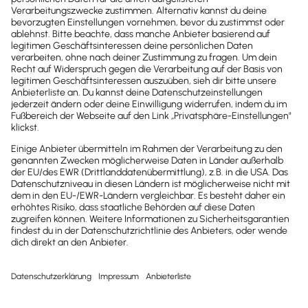
Newsletter
Brandheiße
News direkt in
dein Postfach
Möchtest du zukünftig
wichtige News zu
Gesetzesänderungen,
hilfreiche Praxis-Tipps und
kostenlose Tools für
Unternehmen erhalten?
Dann abonniere unseren
Newsletter.
Jetzt anmelden