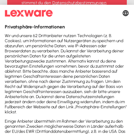
stimmst du den
Datenschutz­bestimmungen
und den
AGB
zu.
Sofort
50%
sparen
Newsletter
Brandheiße
News direkt in
dein Postfach
Möchtest du zukünftig
wichtige News zu
Gesetzesänderungen,