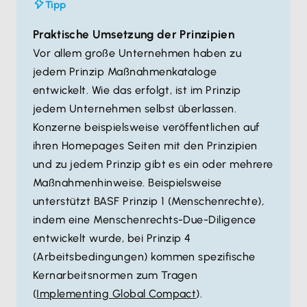
ein
größeres Umweltbewusstsein zu fördern
Tipp
und Bestechung
Unternehmen sollen für die
Beseitigung von
Unternehmen sollen die Entwicklung und
Praktische Umsetzung der Prinzipien
Diskriminierung
bei der Anstellung und
Verbreitung umweltfreundlicher
Erwerbstätigkeit eintreten
Vor allem große Unternehmen haben zu
Technologien
beschleunigen
jedem Prinzip Maßnahmenkataloge
entwickelt. Wie das erfolgt, ist im Prinzip
jedem Unternehmen selbst überlassen.
Konzerne beispielsweise veröffentlichen auf
ihren Homepages Seiten mit den Prinzipien
und zu jedem Prinzip gibt es ein oder mehrere
Maßnahmenhinweise. Beispielsweise
unterstützt BASF Prinzip 1 (Menschenrechte),
indem eine Menschenrechts-Due-Diligence
entwickelt wurde, bei Prinzip 4
(Arbeitsbedingungen) kommen spezifische
Kernarbeitsnormen zum Tragen
(
Implementing Global Compact
).