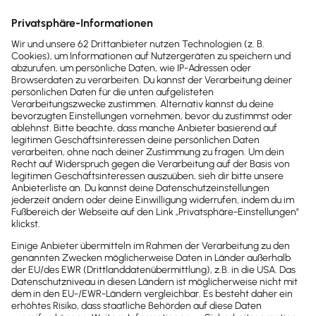
Freiberufler und Selbstständigen unter
meinen Mandanten.
Dagmar Gerigk, Vamos! Leadership
Coaching
Coach, Trainerin, Autorin
In Lexware Office habe ich alle meine
Services hinterlegt. So kann ich ganz
einfach und schnell neue Angebote
erstellen. Nach dem Auftrag erstelle ich