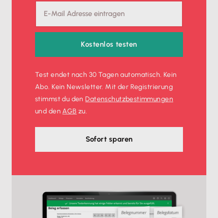
Beleg und Buchung werden automatisiert
verknüpft
Alle Buchungen übersichtlich in der Liste
Kostenlos testen
abrufbar
Test endet nach 30 Tagen automatisch. Kein
Abo. Kein Newsletter. Mit der Registrierung
stimmst du den
Datenschutz­bestimmungen
und den
AGB
zu.
Sofort sparen