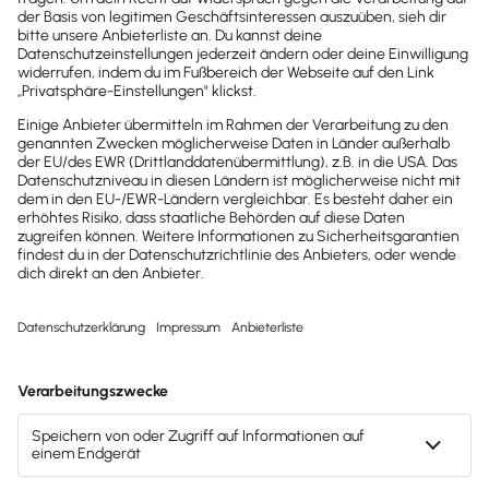
Brandheiße
News direkt in
dein Postfach
Möchtest du zukünftig
wichtige News zu
Gesetzesänderungen,
hilfreiche Praxis-Tipps und
kostenlose Tools für
Unternehmen erhalten?
Dann abonniere unseren
Newsletter.
Jetzt anmelden