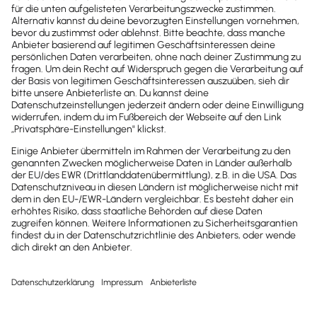
Newsletter
Brandheiße
News direkt in
dein Postfach
Möchtest du zukünftig
wichtige News zu
Gesetzesänderungen,
hilfreiche Praxis-Tipps und
kostenlose Tools für
Unternehmen erhalten?
Dann abonniere unseren
Newsletter.
Jetzt anmelden