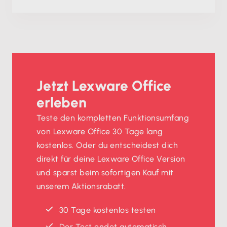
Jetzt Lexware Office
erleben
Teste den kompletten Funktionsumfang
von Lexware Office 30 Tage lang
kostenlos. Oder du entscheidest dich
direkt für deine Lexware Office Version
und sparst beim sofortigen Kauf mit
unserem Aktionsrabatt.
30 Tage kostenlos testen
Der Test endet automatisch