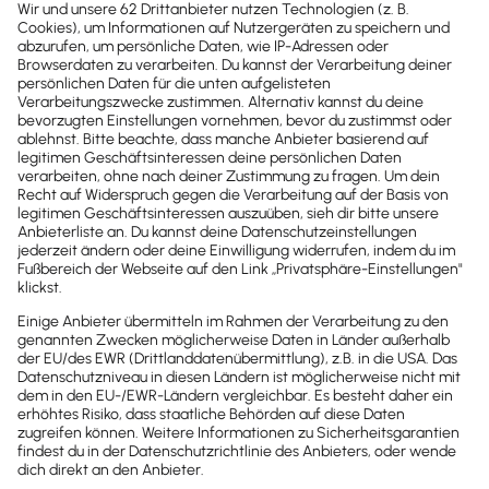
Newsletter
Brandheiße
News direkt in
dein Postfach
Möchtest du zukünftig
wichtige News zu
Gesetzesänderungen,
hilfreiche Praxis-Tipps und
kostenlose Tools für
Unternehmen erhalten?
Dann abonniere unseren