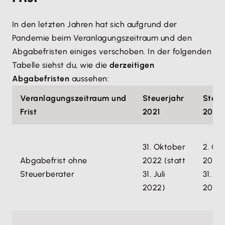
In den letzten Jahren hat sich aufgrund der
Pandemie beim Veranlagungszeitraum und den
Abgabefristen einiges verschoben. In der folgenden
Tabelle siehst du, wie die
derzeitigen
Abgabefristen
aussehen:
Veranlagungszeitraum und
Steuerjahr
Steue
Frist
2021
2022
31. Oktober
2. Ok
Abgabefrist ohne
2022 (statt
2023 
Steuerberater
31. Juli
31. Jul
2022)
2023)