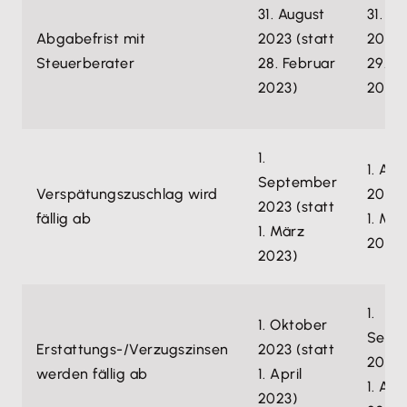
31. August
31. Jul
Abgabefrist mit
2023 (statt
2024 
Steuerberater
28. Februar
29. F
2023)
2024
1.
1. Aug
September
Verspätungszuschlag wird
2024 
2023 (statt
fällig ab
1. Mä
1. März
2024
2023)
1.
1. Oktober
Sept
Erstattungs-/Verzugszinsen
2023 (statt
2024 
werden fällig ab
1. April
1. Apri
2023)