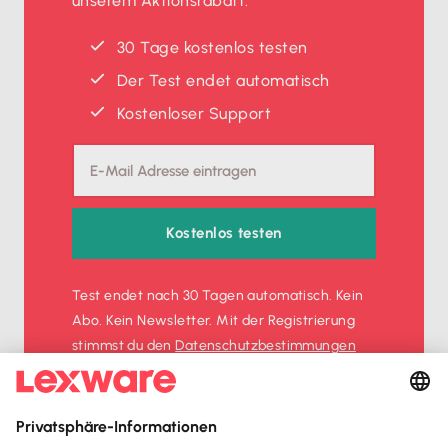
unserem Aktionsrabatt.
30 Tage kostenlos testen
Der Test endet automatisch
Kostenloser Support
Kostenlos testen
Test endet nach 30 Tagen automatisch. Kein
Abo. Kein Newsletter. Mit der Registrierung
stimmst du den
Datenschutz­bestimmungen
und den
AGB
zu.
Sofort
50%
sparen