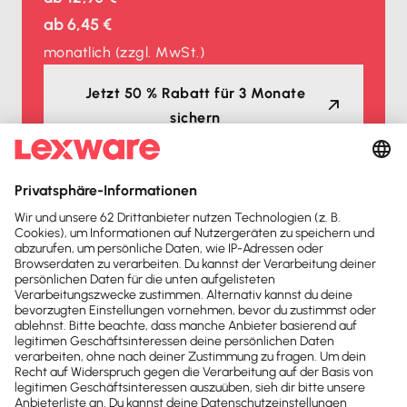
ab
6,45 €
monatlich
(zzgl. MwSt.)
Jetzt 50 % Rabatt für 3 Monate
sichern
Auszeichnungen
Lexware Office ist mehrfacher
Testsieger
2026
2025
Buchhaltungssoftware
Buchhaltungssoftware
Testsieger
Testsieger