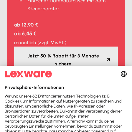
Einfacher Datenaustausch mit dem
Steuerberater
ab
12,90 €
ab
6,45 €
monatlich
(zzgl. MwSt.)
Jetzt 50 % Rabatt für 3 Monate
sichern
Auszeichnungen
Lexware Office ist mehrfacher
Testsieger
2026
2025
Buchhaltungssoftware
Buchhaltungssoftware