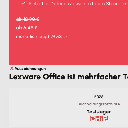
Einfacher Datenaustausch mit dem Steuerber
ab
12,90 €
ab
6,45 €
monatlich
(zzgl. MwSt.)
Auszeichnungen
Lexware Office ist mehrfacher T
2026
Buchhaltungssoftware
Testsieger