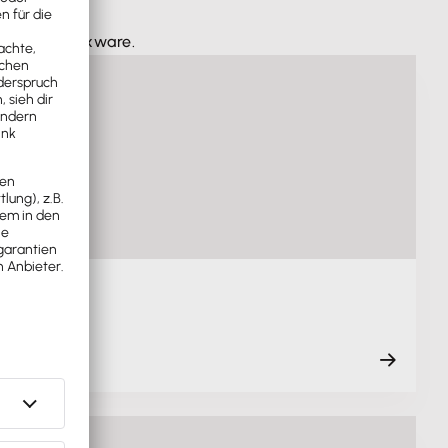
hner
von Lexware.
.