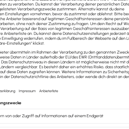
Lötgeräte einfach ermitteln? Verwende dafür den
AfA-Rec
ährst du mehr zur Abschreibungsdauer von Industrie­staubsauger