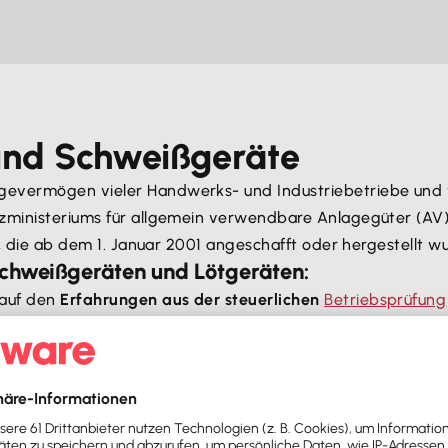
und Schweißgeräte
gevermögen vieler Handwerks- und Industriebetriebe und 
nzministeriums für allgemein verwendbare Anlagegüter (AV
e, die ab dem 1. Januar 2001 angeschafft oder hergestellt w
Schweißgeräten und Lötgeräten:
 auf den
Erfahrungen aus der steuerlichen
Betriebsprüfung
rund starker Beanspruchung schneller an Wert verlieren. In
t und dokumentiert wird.
ern eine
Verwaltungsempfehlung der Finanzverwaltung
is
 korrekte Anwendung ist die
Rücksprache mit dem Steuerb