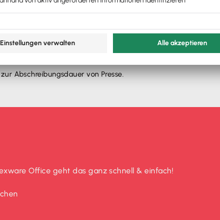
 zur Abschreibungsdauer von Presse.
xware Office geht das ganz schnell & einfach!
uchen