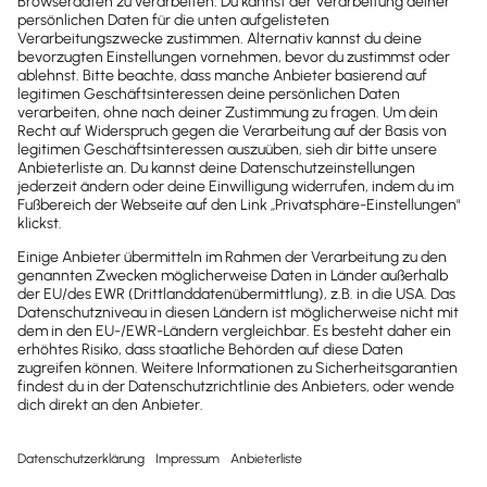
Newsletter
Brandheiße
News direkt in
dein Postfach
Möchtest du zukünftig
wichtige News zu
Gesetzesänderungen,
hilfreiche Praxis-Tipps und
kostenlose Tools für
Unternehmen erhalten?
Dann abonniere unseren
Newsletter.