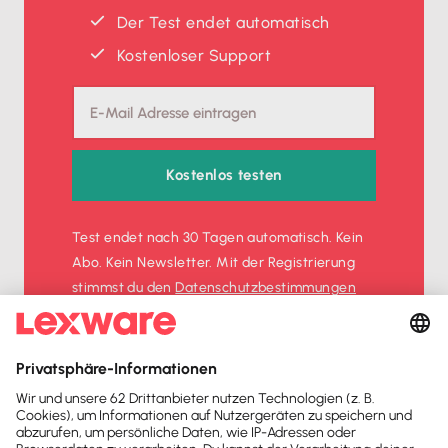
Der Test endet automatisch
Kostenloser Support
Kostenlos testen
Test endet nach 30 Tagen automatisch. Kein
Abo. Kein Newsletter. Mit der Registrierung
stimmst du den
Datenschutz­bestimmungen
und den
AGB
zu.
Sofort
50%
sparen