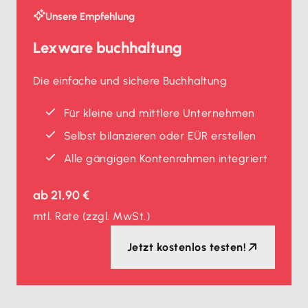
Unsere Empfehlung
Lexware buchhaltung
Die einfache und sichere Buchhaltung
Für kleine und mittlere Unternehmen
Selbst bilanzieren oder EÜR erstellen
Alle gängigen Kontenrahmen integriert
ab
21,90 €
mtl. Rate
(zzgl. MwSt.)
Jetzt kostenlos testen!