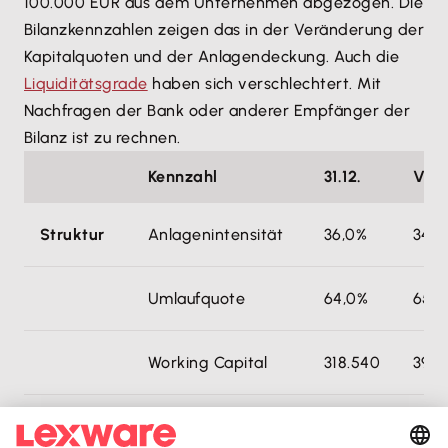
100.000 EUR aus dem Unternehmen abgezogen. Die
Bilanzkennzahlen zeigen das in der Veränderung der
Kapitalquoten und der Anlagendeckung. Auch die
Liquiditätsgrade
haben sich verschlechtert. Mit
Nachfragen der Bank oder anderer Empfänger der
Bilanz ist zu rechnen.
Kennzahl
31.12.
Vorj
Struktur
Anlagenintensität
36,0%
34,8
Umlaufquote
64,0%
65,2
Working Capital
318.540
390.
Kapital
Eigenkapitalquote
28,2%
35,9