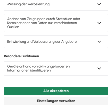
Bewertung der Bilanzkennzahlen
Beispiel aus der Praxis: Auswertung Bilanzkennzahlen
Drucken / PDF speichern
Newsletter abonnieren
Passende Themen
Bilanz
Kennzahlen
Kredit
Bonität
E-Bilanz
Hinweis: Gendergerechte Sprache ist uns wichtig. Daher verwenden
wir auf diesem Portal, wann immer möglich, genderneutrale
Bezeichnungen. Daneben weichen wir auf das generische Maskulinum
aus. Hiermit sind ausdrücklich alle Geschlechter (m/w/d) mitgemeint.
Diese Vorgehensweise hat lediglich redaktionelle Gründe und