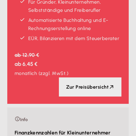
Für Gründer, Kleinunternehmen,
Selbstständige und Freiberufler
Automatisierte Buchhaltung und E-
Rechnungserstellung online
EÜR, Bilanzieren mit dem Steuerberater
ab
12,90 €
ab
6,45 €
monatlich
(zzgl. MwSt.)
Zur Preisübersicht
Info
Finanzkennzahlen für Kleinunternehmer