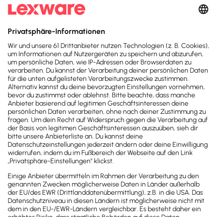
Sofort
50%
sparen
Newsletter
Brandheiße
News direkt in
dein Postfach
Möchtest du zukünftig
wichtige News zu
Gesetzesänderungen,
hilfreiche Praxis-Tipps und