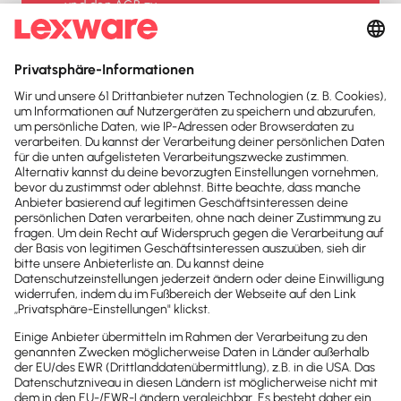
und den
AGB
zu.
Sofort
50%
sparen
Newsletter
Brandheiße
News direkt in
dein Postfach
Möchtest du zukünftig
wichtige News zu
Gesetzesänderungen,
hilfreiche Praxis-Tipps und