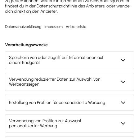
Datenschutzverstößen?
Eine der augenfälligsten Änderungen des
Datenschutzrechts im Rahmen der DSGVO sind die
potenziell horrenden Bußgelder. Während die
Aufsichtsbehörden bisher für schwerwiegende
Datenschutzverstöße ein Bußgeld von maximal
300.000 Euro verhängen konnten, drohen nun
bis zu
20 Millionen Euro
oder
bis zu 4 % vom weltweiten
Vorjahresumsatz
betragen – je nachdem, welcher
Betrag höher ist.
Das Risiko, von Bußgeldern betroffen zu sein, ist für
kleinere Unternehmen (KMU) nicht unbedingt höher
als vor Inkrafttreten der DSGVO. Dennoch ist es
auch für KMU wichtig, alle Regelungen umzusetzen.
Denn die Datenschutzbehörden sind darauf