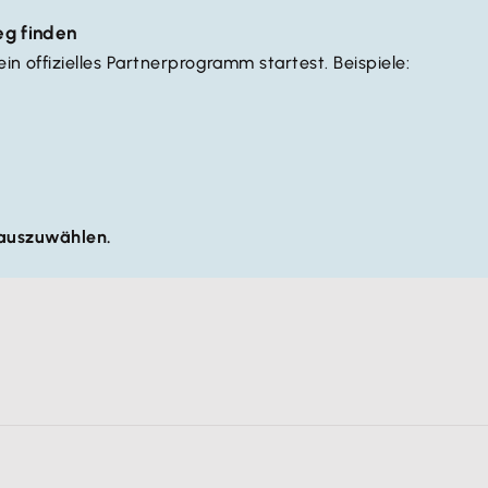
eg finden
n offizielles Partnerprogramm startest. Beispiele:
 auszuwählen.
 bewirbst ein Produkt oder Angebot und erhältst eine Prov