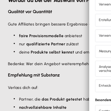
Worauf du bei der Auswahl von Partnern a
Qualität vor Quantität
Gute Affiliates bringen bessere Ergebnisse – besonde
faire Provisionsmodelle
anbietest
nur
qualifizierte Partner
zulässt
deine
Produkte selbst kennst
und empfehlen ka
Bedenke: Wer dein Angebot weiterempfiehlt, wird
aut
Empfehlung mit Substanz
Verlass dich auf:
Partner, die
das Produkt getestet
haben
nachvollziehbare Inhalte