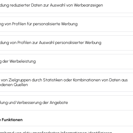
chten solltest
rs dann, wenn du:
nnst
omatisch zum Markenbotschafter.
Prüfe daher sorgfältig, 