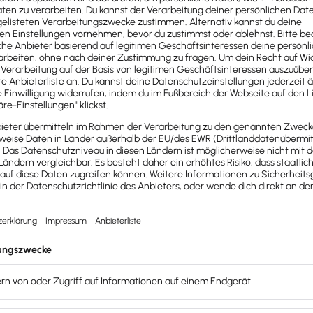
erationen eingehst:
 deine
ichzeitig beide Marken
f
nsquellen
e Stabilität.
Du kombinierst Einnahmen aus: