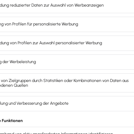
 sich wirtschaftlich nutzen lassen. Sie muss auf einem Geb
ber dem Patent: Die sechsmonatige Neuheitsschonfrist erlau
 vorausgesetzt, du meldest das Gebrauchsmuster innerhalb d
ungen, nicht für Veröffentlichungen durch Dritte. Veröffen
st wenn sie innerhalb der letzten sechs Monate erfolgt sind
 Patent schützbar)
Methoden
e Funktion