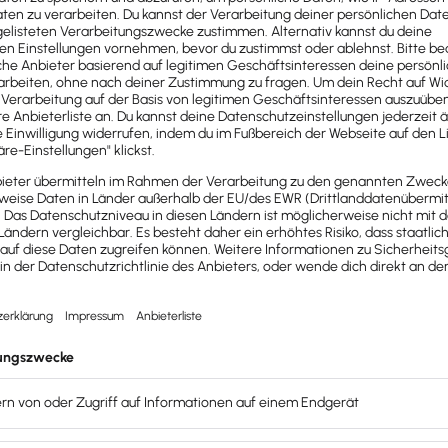
ende
Kriterien
erfüllt sein:
 Technik gehören. Der Stand der Technik umfasst alle Kennt
Deutschland öffentlich zugänglich gemacht worden sind.
nen Fachmann nicht naheliegend sein. Es muss eine gewisse e
nd der Technik mit durchschnittlichen Fähigkeiten ohne W