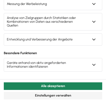
Investoren-Pitch findst du in unserem Artikel
Start-
up-Pitch
.
Inhalte des Beitrags
Einleitung
Unterschiedliche Pitch-Formen für Start-ups
Diese drei Fragen solltest du beim Pitchen
beantworten
Wie ist ein gutes Pitch-Deck aufgebaut?
Beispiele einiger erfolgreicher Pitch-Desks
Was sind typische Fehler in Pitch-Decks?
Achte auf dein persönliches Auftreten