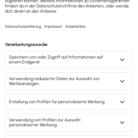
Dazu gehören:
Canva
Microsoft PowerPoint
Envato Elements
Prezi
Pitch
Apple Keynote
Google Slides
Vergiss nicht
: Du hast – nach Guy Kawasaki –
nur
maximal 20 Minuten, um potenzielle Investoren
von deiner Geschäftsidee zu überzeugen
. Diese 20
Minuten können zu den wichtigsten Minuten deines
Lebens werden. Mehr zum Thema Präsentation und