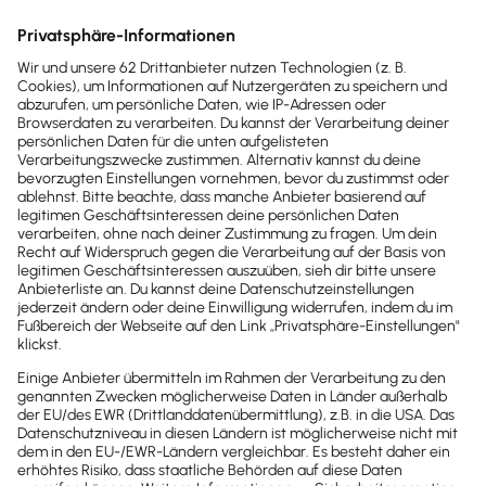
Auch der persönliche Eindruck spielt eine Rolle: Sei
unbedingt pünktlich zu deinem Pitch, denn wer zu
spät kommt, verliert sofort an Professionalität.
Ebenso wichtig ist das äußere Erscheinungsbild –
die ersten Sekunden entscheiden darüber, ob du
ernst genommen wirst oder nicht.
Welche Tools helfen beim Erstellen eines
professionellen Pitch-Decks?
Du kannst das Pitchdeck entweder selbst gestalten
oder von einem Profi erstellen lassen. Früher war es
gängig, sich für die letztgenannte Alternative zu
entscheiden. Insbesondere das Design sorgte bei
vielen für Sorgenfalten auf der Stirn. Mittlerweile
gibt es allerdings
zahlreiche Plattformen, die dir die
Aufgabe so einfach wie möglich gestalten
.