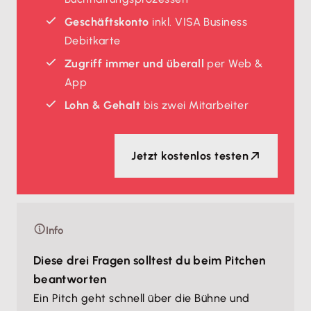
Geschäftskonto
inkl. VISA Business
Debitkarte
Zugriff immer und überall
per Web &
App
Lohn & Gehalt
bis zwei Mitarbeiter
Jetzt kostenlos testen
Info
Diese drei Fragen solltest du beim Pitchen
beantworten
Ein Pitch geht schnell über die Bühne und