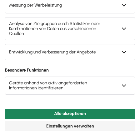
Tage kostenlos aus. Oder spare 50 %,
wenn du direkt durchstartest.
Einfach
– keine Vorkenntnisse
nötig
Steuerkonform
– für sorgenfreie
Finanzen
Automatisierte Abläufe
– mehr
Zeit für deine Werkstatt
Jetzt 50% für 3 Monate sparen
Kostenlos testen