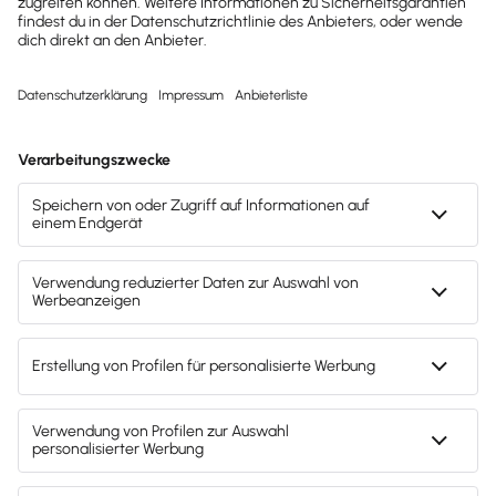
EÜR
Jahresabschluss
Weniger Papierkram,
mehr Aufträge. Jetzt
gratis testen!
Lass Lexware Office für dich arbeiten,
während du dich um Motoren, Reifen
und Kunden kümmerst. Probiere es 30