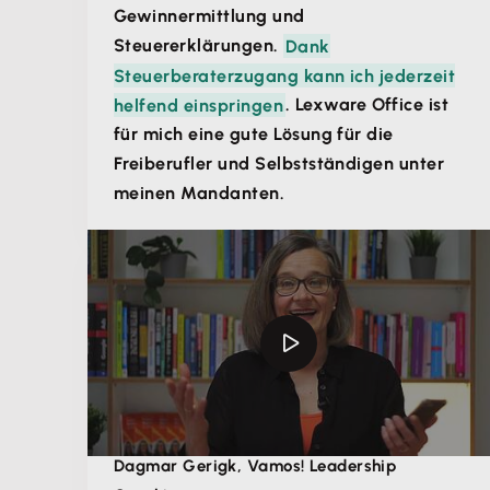
2027
: Kfz-Betriebe mit einem Vorjahresumsatz
Gewinnermittlung und
Werkstatt-Software nicht zu kompliziert ist. Ein Kfz-
von mehr als
800.000 Euro
müssen für
Steuererklärungen.
Dank
Werkstatt-Rechnungsprogramm sollte den
inländische B2B-Umsätze E-Rechnungen
Steuerberaterzugang kann ich jederzeit
Arbeitsalltag erleichtern und nicht zusätzlichen
ausstellen. Betriebe mit höchstens
800.000
helfend einspringen
. Lexware Office ist
Aufwand schaffen.
Euro Vorjahresumsatz
dürfen die
für mich eine gute Lösung für die
Übergangsregelung noch bis Ende 2027
Freiberufler und Selbstständigen unter
nutzen.
meinen Mandanten.
Ab 2028
: Die E-Rechnung ist für inländische
B2B-Rechnungen grundsätzlich verpflichtend,
sofern keine Ausnahme greift. Ausnahmen
gelten zum Beispiel für
Kleinbetragsrechnungen bis 250 Euro und
bestimmte Sonderfälle.
Wichtig sind dabei Formate wie XRechnung oder
ZUGFeRD. Eine
normale PDF-Rechnung ist keine E-
Dagmar Gerigk, Vamos! Leadership
Rechnung
im gesetzlichen Sinn, weil ihr die