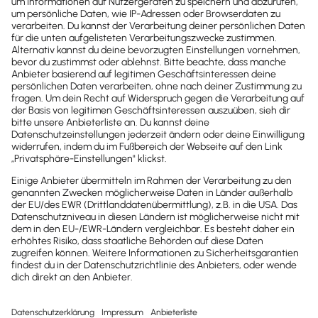
Newsletter
Brandheiße
News direkt in
dein Postfach
Möchtest du zukünftig
wichtige News zu
Gesetzesänderungen,
hilfreiche Praxis-Tipps und
kostenlose Tools für
Unternehmen erhalten?
Dann abonniere unseren
Newsletter.