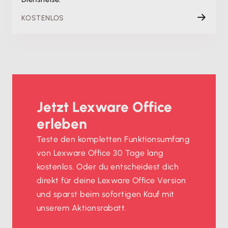
KOSTENLOS
Jetzt Lexware Office
erleben
Teste den kompletten Funktionsumfang
von Lexware Office 30 Tage lang
kostenlos. Oder du entscheidest dich
direkt für deine Lexware Office Version
und sparst beim sofortigen Kauf mit
unserem Aktionsrabatt.