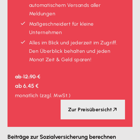
automatischem Versands aller
Meldungen
Maßgeschneidert für kleine
Unternehmen
Alles im Blick und jederzeit im Zugriff.
Den Überblick behalten und jeden
Monat Zeit & Geld sparen!
ab
12,90 €
ab
6,45 €
monatlich
(zzgl. MwSt.)
Zur Preisübersicht
Beiträge zur Sozialversicherung berechnen