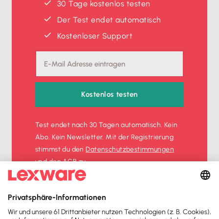
30 Tage kostenlos testen
Der Test endet automatisch
Kostenloser Support
Kostenlos testen
Test endet nach 30 Tagen automatisch. Kein
Abo. Kein Newsletter. Mit der Registrierung
stimmst du den
Datenschutz­bestimmungen
und den
AGB
zu.
Sofort
50%
sparen