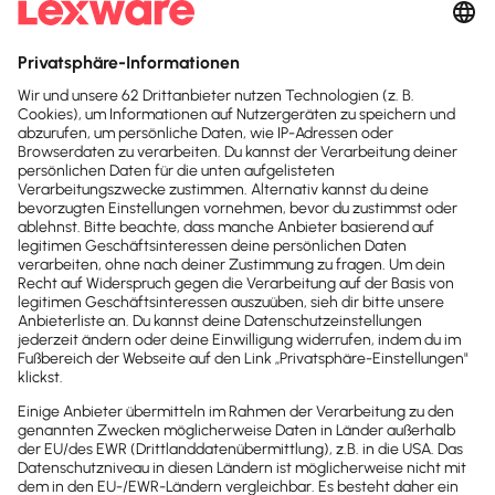
und den
AGB
zu.
Sofort
50%
sparen
Newsletter
Brandheiße
News direkt in
dein Postfach
Möchtest du zukünftig
wichtige News zu
Gesetzesänderungen,
hilfreiche Praxis-Tipps und