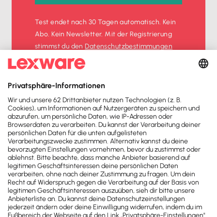
Test endet nach 30 Tagen automatisch. Kein
Abo. Kein Newsletter. Mit der Registrierung
stimmst du den
Datenschutz­bestimmungen
und den
AGB
zu.
Sofort
50%
sparen
Newsletter
Brandheiße
News direkt in
dein Postfach