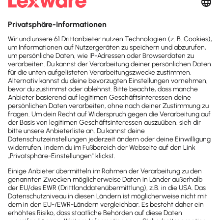
Jetzt Lexware Office
erleben
Teste den kompletten Funktionsumfang
von Lexware Office 30 Tage lang
kostenlos. Oder du entscheidest dich
direkt für deine Lexware Office Version
und sparst beim sofortigen Kauf mit
unserem Aktionsrabatt.
30 Tage kostenlos testen
Der Test endet automatisch
Kostenloser Support