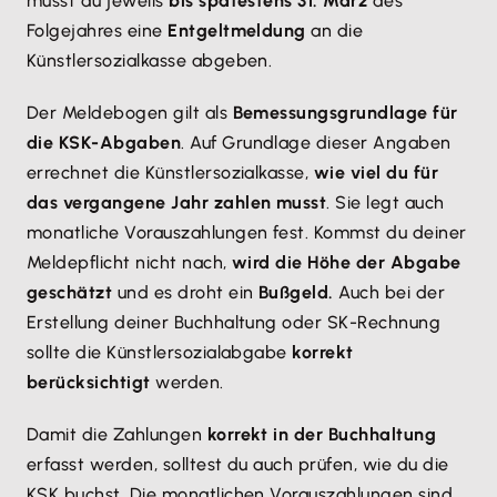
musst du jeweils
bis spätestens 31. März
des
Folgejahres eine
Entgeltmeldung
an die
Künstlersozialkasse abgeben.
Der Meldebogen gilt als
Bemessungsgrundlage für
die KSK-Abgaben
. Auf Grundlage dieser Angaben
errechnet die Künstlersozialkasse,
wie viel du für
das vergangene Jahr zahlen musst
. Sie legt auch
monatliche Vorauszahlungen fest. Kommst du deiner
Meldepflicht nicht nach,
wird die Höhe der Abgabe
geschätzt
und es droht ein
Bußgeld.
Auch bei der
Erstellung deiner Buchhaltung oder SK-Rechnung
sollte die Künstlersozialabgabe
korrekt
berücksichtigt
werden.
Damit die Zahlungen
korrekt in der Buchhaltung
erfasst werden, solltest du auch prüfen, wie du die
KSK buchst. Die monatlichen Vorauszahlungen sind