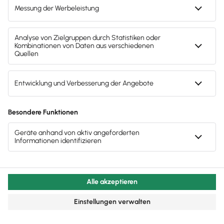
Brandheiße
News direkt in
dein Postfach
Möchtest du zukünftig
wichtige News zu
Gesetzesänderungen,
hilfreiche Praxis-Tipps und
kostenlose Tools für
Unternehmen erhalten?
Dann abonniere unseren
Newsletter.
Jetzt anmelden