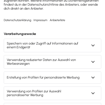
Kostenlos testen
Test endet nach 30 Tagen automatisch. Kein
Abo. Kein Newsletter. Mit der Registrierung
stimmst du den
Datenschutz­bestimmungen
und den
AGB
zu.
Sofort
50%
sparen
Newsletter