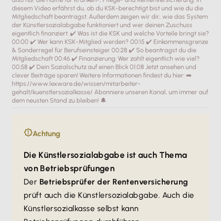
Mehr Informationen
diesem Video erfährst du, ob du KSK-berechtigt bist und wie du die
Mitgliedschaft beantragst. Außerdem zeigen wir dir, wie das System
der Künstlersozialabgabe funktioniert und wer deinen Zuschuss
Akzeptieren
eigentlich finanziert. ✔️ Was ist die KSK und welche Vorteile bringt sie?
00:00 ✔️ Wer kann KSK-Mitglied werden? 00:15 ✔️ Einkommensgrenze
& Sonderregel für Berufseinsteiger 00:28 ✔️ So beantragst du die
Mitgliedschaft 00:46 ✔️ Finanzierung: Wer zahlt eigentlich wie viel?
00:58 ✔️ Dein Sozialschutz auf einen Blick 01:08 Jetzt ansehen und
clever Beiträge sparen! Weitere Informationen findest du hier: ➡️
https://www.lexware.de/wissen/mitarbeiter-
gehalt/kuenstlersozialkasse/ Abonniere unseren Kanal, um immer auf
dem neusten Stand zu bleiben! 🔔
Achtung
Die Künstlersozialabgabe ist auch Thema
von Betriebsprüfungen
Der
Betriebsprüfer der Rentenversicherung
prüft auch die Künstlersozialabgabe. Auch die
Künstlersozialkasse selbst kann