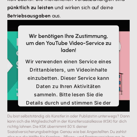
pünktlich zu leisten
und wirken sich auf deine
Betriebsausgaben
aus.
Wir benötigen Ihre Zustimmung,
um den YouTube Video-Service zu
laden!
Wir verwenden einen Service eines
Drittanbieters, um Videoinhalte
einzubetten. Dieser Service kann
Daten zu Ihren Aktivitäten
sammeln. Bitte lesen Sie die
Details durch und stimmen Sie der
Nutzung des Service zu, um
Du bist selbstständig als Künstler:in oder Publizist:in unterwegs? Dann
dieses Video anzusehen.
kann sich die Mitgliedschaft in der Künstlersozialkasse (KSK) für dich
richtig lohnen. Die KSK übernimmt 50 % deiner
Sozialversicherungsbeiträge. Genau wie bei Angestellten. Du zahlst
also nur die Hälfte für Kranken-, Pflege- und Rentenversicherung. In