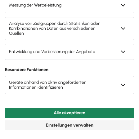
bzw. Unternehmen
Anbieter, deren Internetauftritt im Rahmen einer
Tätigkeit angeboten oder erbracht wird, die der
behördlichen Zulassung
bedarf (z. B. Bank,
Versicherung), müssen Angaben über die
Aufsichtsbehörde machen: Es ist die aktuelle
Aufsichtsbehörde zu nennen, selbst dann, wenn
tatsächlich keine Zulassung besteht (doppelte
Abmahngefahr: 1. Ausübung der Tätigkeit ohne
erforderliche Zulassung 2. Verstoß gegen § 5 TMG).
Nicht abschließend geklärt ist, ob auch die
postalische Anschrift der Aufsichtsbehörde sowie ein
Link zur Behörde angegeben werden muss, daher ist
es besser, beides vorsichtshalber zu nennen.
Berufsgruppen, die in § 5 Nr. 5 TMG aufgeführt sind,