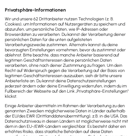
Telefonnummer und E-Mail-Adresse
alle
Alle, die in 
Register und Registernummer
Register eing
(Handels-, Vereins-, Partnerschafts-
für Registere
oder Genossenschaftsregister)
Ausland.
Alle, die eine
Umsatzsteueridentifikationsnummer
Umsatzsteuer
nach § 27a d