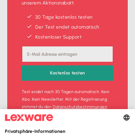
unserem Aktionsrabatt.
30 Tage kostenlos testen
Der Test endet automatisch
Kostenloser Support
Kostenlos testen
Test endet nach 30 Tagen automatisch. Kein
Abo. Kein Newsletter. Mit der Registrierung
stimmst du den
Datenschutz­bestimmungen
und den
AGB
zu.
Sofort
50%
sparen