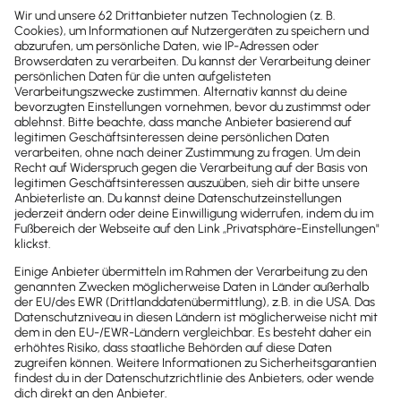
Newsletter
Brandheiße
News direkt in
dein Postfach
Möchtest du zukünftig
wichtige News zu
Gesetzesänderungen,
hilfreiche Praxis-Tipps und
kostenlose Tools für
Unternehmen erhalten?