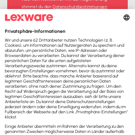
stimmst du den
Datenschutz­bestimmungen
und den
AGB
zu.
Sofort
50%
sparen
Newsletter
Brandheiße
News direkt in
dein Postfach
Möchtest du zukünftig
wichtige News zu