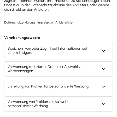
Data Analytics usw.
Achte bei der Auswahl eines Gründerberaters oder -
coaches deshalb darauf, dass dieser eine
kritische
Masse an erfolgreichen
Existenzgründungsberatungen beziehungsweise
Gründercoachings vorweisen kann
– idealerweise in
deiner Branche. Vor einer Beauftragung solltest du in
jedem Fall die
Zielsetzung und Vorgehensweise
abstimmen
, die auf deinen konkret-individuellen Fall
abgestimmt sein muss.
Info
Dann ist ein Gründungsberater der
passende Partner