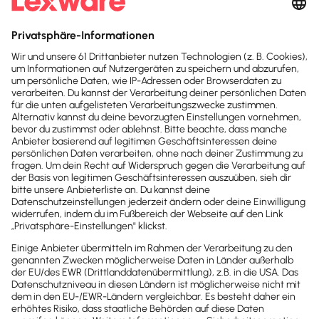
sonstigen Nachweise benötige ich?“
„Wie kann ich einen Businessplan erstellen?“
Antworten auf diese und viele weitere Fragen
allgemeiner Natur kann vermutlich jeder Berater in
der Beratung für die Selbstständigkeit geben. Aber
du wirst neben klassischen Fragen, wie der
Finanzplanung, vielleicht auch sehr
spezielle Fragen
haben, die markt- bzw. branchenspezifisch
beantwortet werden müssen
. Dann geht es um
Strategieberatung mit Marktanalyse und
Research
Geschäftsfeldstrategie
Innovationsmanagement
Digitalisierung