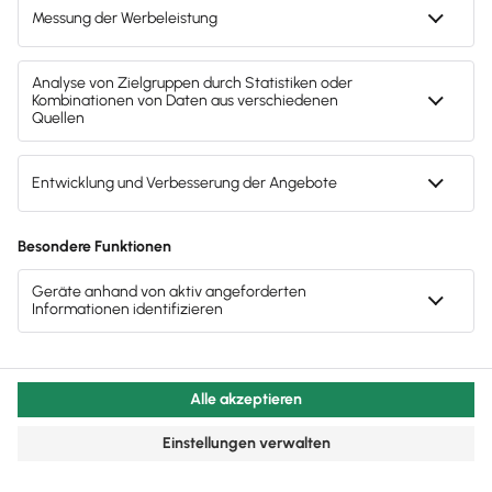
Eine
Existenzberatung oder/und ein
Gründercoaching sind dann empfehlenswert
,
wenn:
du dein
Mindset für die
Selbstständigkeit entwickeln
willst und
noch keine Klarheit hast, ob du ein
Unternehmertyp bist.
du ein
Coaching
brauchst, also eine
prozessorientierte Beratung
, in der
deine
Stärken und Fähigkeiten im
Hinblick auf deine Selbstständigkeit
herausgearbeitet werden, um sie für
deine Tätigkeit als
Entrepreneur
nachhaltig und erfolgreich nutzbar zu
machen.
du noch deine
Geschäftsidee finden