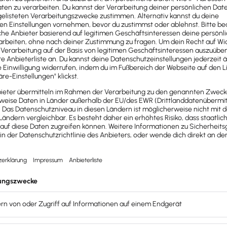
nehmen eine Finanzierung benötigt. Zu den gängigsten
Fina
l für die Gründung eines neuen Unternehmens
xpansion eines bestehenden Unternehmens (z. B. zum Kauf 
ne andere Finanzierungsform (z. B. Eigenkapital)
r zur Übernahme eines
Unternehmens
ines angeschlagenen Unternehmens
den und teuren Projekten
in einem Unternehmen mit Kapit
 Hier spielt beispielsweise die Finanzierung einer
Immobilie
kostenlos und professionell!