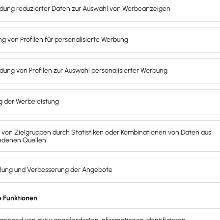
Schritt-Anleitung
Planungssicherheit
rtierbar
sfinanzierung zwischen verschiedenen Arten der Kapitale
igt dir wesentliche
Finanzierungsformen
und -
möglichkeit