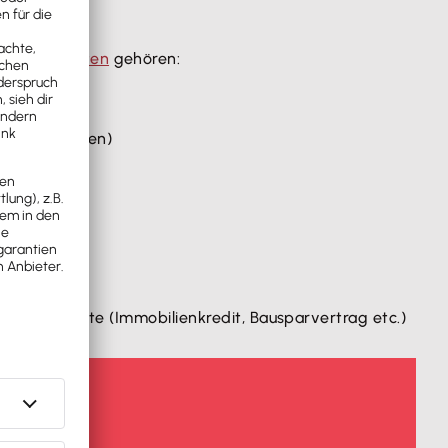
nzierungsarten
gehören:
von Maschinen)
al
durch Kredite (Immobilienkredit, Bausparvertrag etc.)