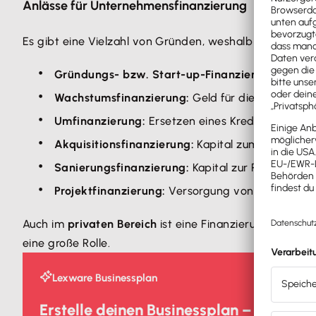
Anlässe für Unternehmensfinanzierung
Es gibt eine Vielzahl von Gründen, weshalb ein Unter
Gründungs- bzw. Start-up-Finanzierung:
Kapita
Wachstumsfinanzierung:
Geld für die weitere E
Umfinanzierung:
Ersetzen eines Kredits durch ei
Akquisitionsfinanzierung:
Kapital zum Kauf ode
Sanierungsfinanzierung:
Kapital zur Rettung e
Projektfinanzierung:
Versorgung von
langlaufen
Auch im
privaten Bereich
ist eine Finanzierung möglich.
eine große Rolle.
Lexware Businessplan
Erstelle deinen Businessplan – einfach, 