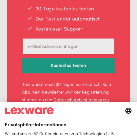
30 Tage kostenlos testen
Der Test endet automatisch
Kostenloser Support
Kostenlos testen
Test endet nach 30 Tagen automatisch. Kein
Abo. Kein Newsletter. Mit der Registrierung
stimmst du den
Datenschutz­bestimmungen
und den
AGB
zu.
Sofort
50%
sparen