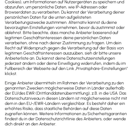
Newsletter
Brandheiße
News direkt in
dein Postfach
Möchtest du zukünftig
wichtige News zu
Gesetzesänderungen,
hilfreiche Praxis-Tipps und
kostenlose Tools für
Unternehmen erhalten?
Dann abonniere unseren