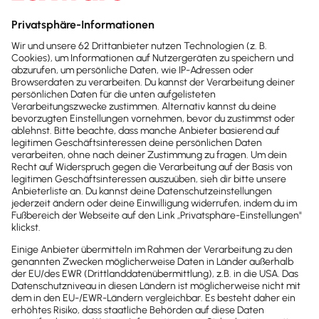
Sofort
50%
sparen
Newsletter
Brandheiße
News direkt in
dein Postfach
Möchtest du zukünftig
wichtige News zu
Gesetzesänderungen,
hilfreiche Praxis-Tipps und
kostenlose Tools für