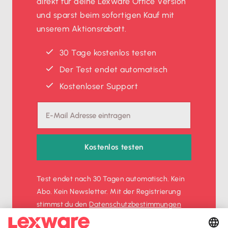
direkt für deine Lexware Office Version
und sparst beim sofortigen Kauf mit
unserem Aktionsrabatt.
30 Tage kostenlos testen
Der Test endet automatisch
Kostenloser Support
Kostenlos testen
Test endet nach 30 Tagen automatisch. Kein
Abo. Kein Newsletter. Mit der Registrierung
stimmst du den
Datenschutz­bestimmungen
und den
AGB
zu.