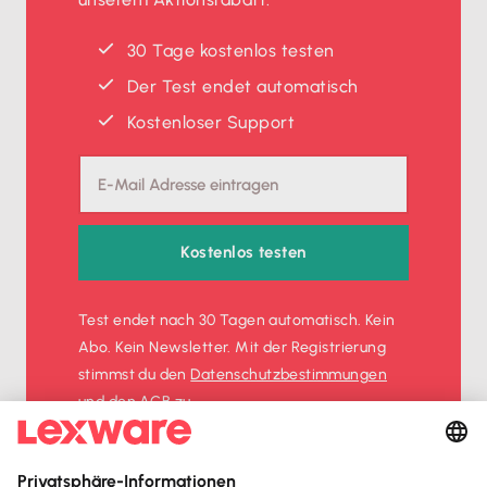
30 Tage kostenlos testen
Der Test endet automatisch
Kostenloser Support
Kostenlos testen
Test endet nach 30 Tagen automatisch. Kein
Abo. Kein Newsletter. Mit der Registrierung
stimmst du den
Datenschutz­bestimmungen
und den
AGB
zu.
Sofort
50%
sparen