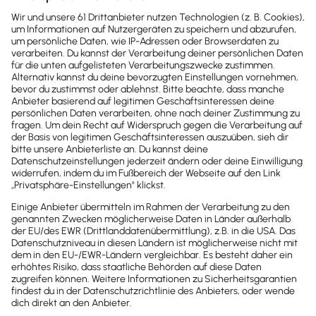
Newsletter
Brandheiße
News direkt in
dein Postfach
Möchtest du zukünftig
wichtige News zu
Gesetzesänderungen,
hilfreiche Praxis-Tipps und
kostenlose Tools für
Unternehmen erhalten?
Dann abonniere unseren