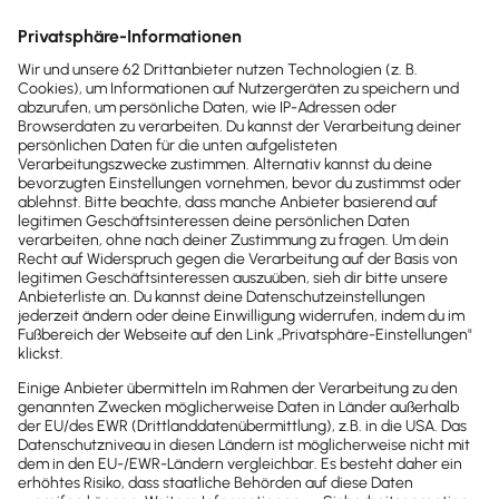
Frequenz
Der ideale Veröffentlichungsrhythmus und die
besten Uhrzeiten für deine Posts
hängen stark von
deinem Produkt und deiner Zielgruppe ab.
Hinsichtlich deines Instagram-Marketings empfiehlt
es sich, Posts zu unterschiedlichen Zeiten und in
verschiedenen Intervallen zu testen und die
Ergebnisse sorgfältig zu analysieren. Hast du einen
wirkungsvollen Rhythmus identifiziert, nutzt du am
besten einen
Redaktionskalender, um Monate oder
Quartale im Voraus zu planen.
Dies entlastet deine
Organisation und hindert dich nicht daran, spontan
auf aktuelle Anlässe bezogene Beiträge zu
veröffentlichen.
Guidelines