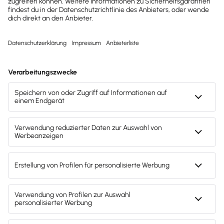
Um eine konsistente Strategie für dein Instagram-
Marketing bzw. Corporate Instagram zu etablieren,
ist es ratsam,
vorab Social-Media-Richtlinien zu
definieren.
Überlege, ob und welche Emoticons du
nutzen willst. Kläre, wie die Interaktion mit anderen
stattfindet, wie du auf Kommentare reagierst,
welchen Tonfall du in deinen Kommentaren auf
fremden Beiträgen anlegst, welche Themen du
meidest und welche genau passend sind. Lege fest,
welche Hashtags du in den Kommentaren
verwendest und welche Accounts du bezüglich
deiner Themen verfolgst und dort interagieren
kannst.
Inhalte des Beitrags