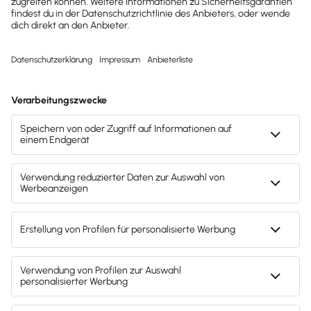
Drucken / PDF speichern
Newsletter abonnieren
Passende Themen
Rechtsformen
Hinweis: Gendergerechte Sprache ist uns wichtig. Daher verwenden
wir auf diesem Portal, wann immer möglich, genderneutrale
Bezeichnungen. Daneben weichen wir auf das generische Maskulinum
aus. Hiermit sind ausdrücklich alle Geschlechter (m/w/d) mitgemeint.
Diese Vorgehensweise hat lediglich redaktionelle Gründe und
beinhaltet keinerlei Wertung.
Fachartikel & News