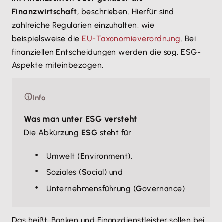
Finanzwirtschaft
, beschrieben. Hierfür sind
zahlreiche Regularien einzuhalten, wie
beispielsweise die
EU-Taxonomieverordnung
. Bei
finanziellen Entscheidungen werden die sog. ESG-
Aspekte miteinbezogen.
Info
Was man unter ESG versteht
Die Abkürzung
ESG
steht für
Umwelt (
E
nvironment),
Soziales (
S
ocial) und
Unternehmensführung (
G
overnance)
Das heißt, Banken und Finanzdienstleister sollen bei