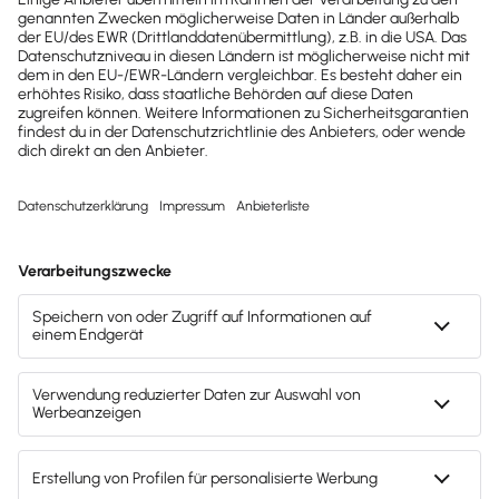
wichtige News zu
Gesetzesänderungen,
hilfreiche Praxis-Tipps und
kostenlose Tools für
Unternehmen erhalten?
Dann abonniere unseren
Newsletter.
Jetzt anmelden
Mach's dir leicht und gib deinem Business den
entscheidenden Push – mit unserer Software für