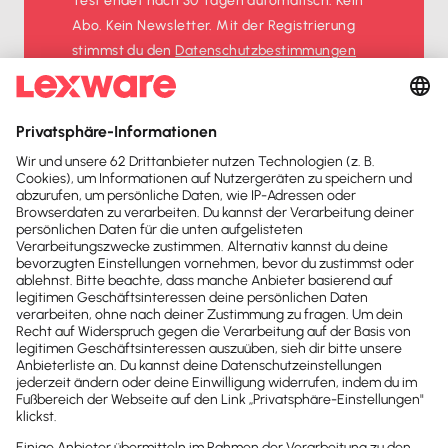
Test endet nach 30 Tagen automatisch. Kein
Abo. Kein Newsletter. Mit der Registrierung
stimmst du den
Datenschutz­bestimmungen
und den
AGB
zu.
Sofort
50%
sparen
Newsletter
Brandheiße
News direkt in
dein Postfach
Möchtest du zukünftig