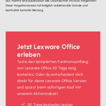
aus. Hiermit sind ausdrücklich alle Geschlechter (m/w/d) mitgemeint.
Diese Vorgehensweise hat lediglich redaktionelle Gründe und
beinhaltet keinerlei Wertung.
Jetzt Lexware Office
erleben
Teste den kompletten Funktionsumfang
von Lexware Office 30 Tage lang
kostenlos. Oder du entscheidest dich
direkt für deine Lexware Office Version
und sparst beim sofortigen Kauf mit
unserem Aktionsrabatt.
30 Tage kostenlos testen