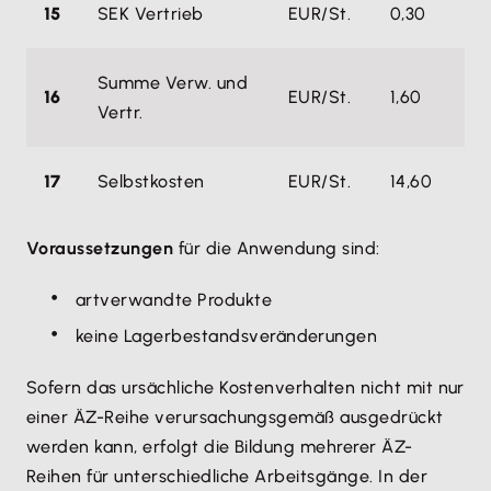
15
SEK Vertrieb
EUR/St.
0,30
0
Summe Verw. und
16
EUR/St.
1,60
1,
Vertr.
17
Selbstkosten
EUR/St.
14,60
1
Voraussetzungen
für die Anwendung sind:
artverwandte Produkte
keine Lagerbestandsveränderungen
Sofern das ursächliche Kostenverhalten nicht mit nur
einer ÄZ-Reihe verursachungsgemäß ausgedrückt
werden kann, erfolgt die Bildung mehrerer ÄZ-
Reihen für unterschiedliche Arbeitsgänge. In der