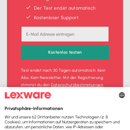
Der Test endet automatisch
Kostenloser Support
Kostenlos testen
Test endet nach 30 Tagen automatisch. Kein
Abo. Kein Newsletter. Mit der Registrierung
stimmst du den
Datenschutz­bestimmungen
und den
AGB
zu.
Sofort
50%
sparen