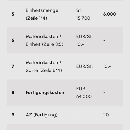
Einheitsmenge
St.
5
6.000
4
(Zeile 1*4)
15.700
Materialkosten /
EUR/St.
6
-
-
Einheit (Zeile 3:5)
10,-
Materialkosten /
7
EUR/St.
10,-
9,
Sorte (Zeile 6*4)
EUR
8
Fertigungskosten
-
-
64.000
9
ÄZ (Fertigung)
-
1,0
0