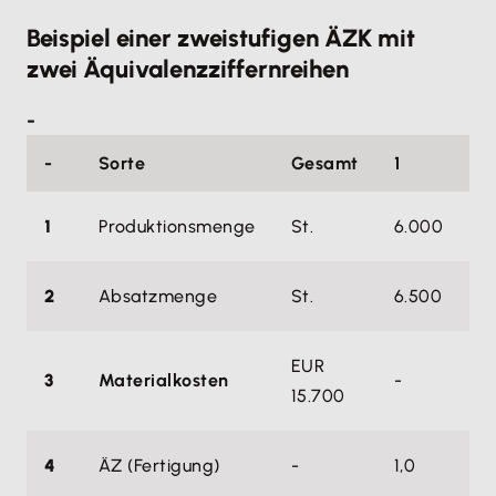
Beispiel einer zweistufigen ÄZK mit
zwei Äquivalenzziffernreihen
-
-
Sorte
Gesamt
1
2
1
Produktionsmenge
St.
6.000
5
2
Absatzmenge
St.
6.500
4
EUR
3
Materialkosten
-
-
15.700
4
ÄZ (Fertigung)
-
1,0
0