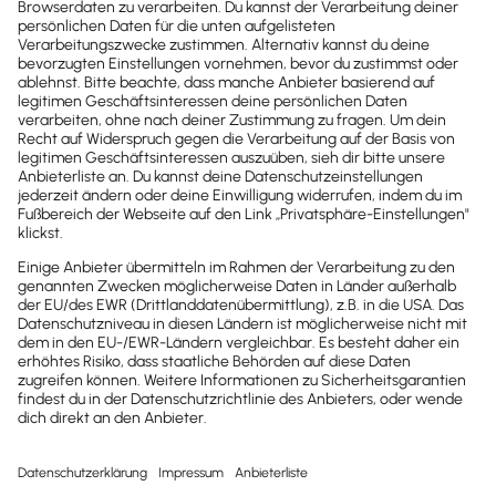
Newsletter
Brandheiße
News direkt in
dein Postfach
Möchtest du zukünftig
wichtige News zu
Gesetzesänderungen,
hilfreiche Praxis-Tipps und
kostenlose Tools für
Unternehmen erhalten?
Dann abonniere unseren
Newsletter.