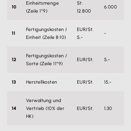
Einheitsmenge
St.
10
6.000
4
(Zeile 1*9)
12.800
Fertigungskosten /
EUR/St.
11
-
-
Einheit (Zeile 8:10)
5,-
Fertigungskosten /
12
EUR/St.
5,-
4,
Sorte (Zeile 11*9)
13
Herstellkosten
EUR/St.
15,-
13
Verwaltung und
14
Vertrieb (10% der
EUR/St.
1,30
1,
HK)