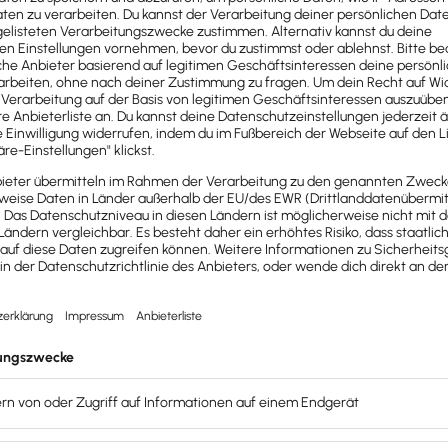
er Passivierung:
 → Aktivseite
ungserbringung) → Passivseite
nz
zu erfassen.
e
Passivierungsgeb
Bilanzierung auf d