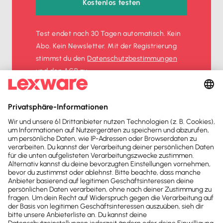
Kostenlos testen
Test endet nach 30 Tagen automatisch. Kein
Abo. Kein Newsletter. Mit der Registrierung
stimmst du den
Datenschutz­bestimmungen
und den
AGB
zu.
Sofort
50%
sparen
Newsletter
Brandheiße
News direkt in