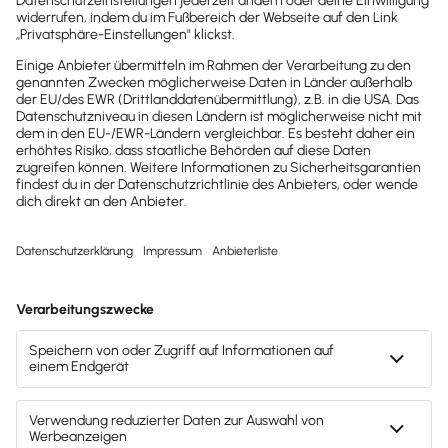
dein Postfach
Möchtest du zukünftig
wichtige News zu
Gesetzesänderungen,
hilfreiche Praxis-Tipps und
kostenlose Tools für
Unternehmen erhalten?
Dann abonniere unseren
Newsletter.
Jetzt anmelden