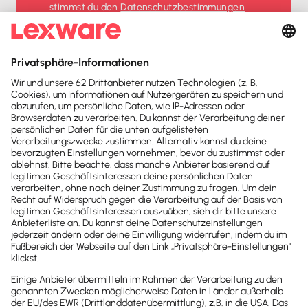
stimmst du den
Datenschutz­bestimmungen
und den
AGB
zu.
Sofort
50%
sparen
Newsletter
Brandheiße
News direkt in
dein Postfach
Möchtest du zukünftig
wichtige News zu
Gesetzesänderungen,